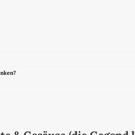
inken?