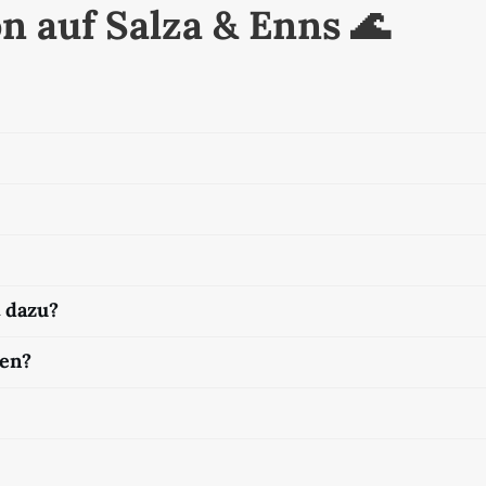
n auf Salza & Enns 🌊
 dazu?
nen?