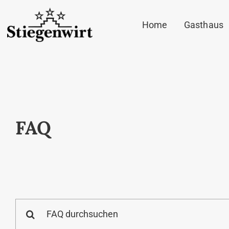
Skip
Home
Gasthaus
to
content
FAQ
Search
for: