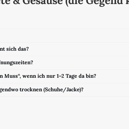
te & Gesäuse (die Gegend 
nt sich das?
fnungszeiten?
in Muss“, wenn ich nur 1–2 Tage da bin?
rgendwo trocknen (Schuhe/Jacke)?