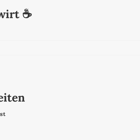
irt ☕️
eiten
st