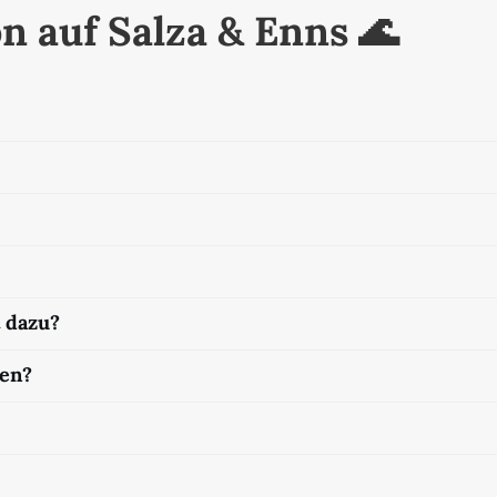
n auf Salza & Enns 🌊
 dazu?
nen?