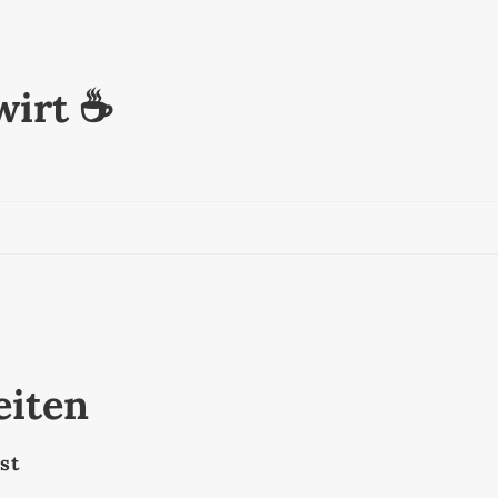
irt ☕️
eiten
st